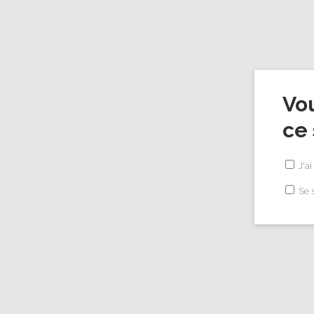
Vou
ce 
ACCUEIL
LA MAISON
LES 
J'ai
Se 
No posts were found.