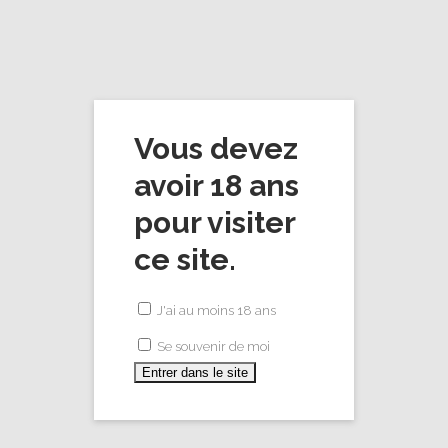
Vous devez
Get in touch with us
avoir 18 ans
pour visiter
ce site.
CHAMPAGNE DE MENTQUE
J'ai au moins 18 ans
8 bis Rue Gabriel Voisin
Se souvenir de moi
51100, Reims cedex 02, France
Email : champagne@dementque.fr
Téléphone : +33 (0) 6 14 64 08 64
Mentions légales